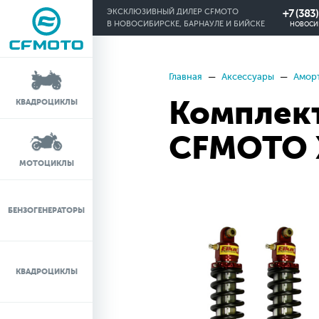
+7 (383
ЭКСКЛЮЗИВНЫЙ ДИЛЕР CFMOTO
В НОВОСИБИРСКЕ, БАРНАУЛЕ И БИЙСКЕ
НОВОСИ
Главная
Аксессуары
Амор
КРЕДИТ 0%
Комплект
КВАДРОЦИКЛЫ
ЛИЗИНГ
CFMOTO X
ЛИЗИНГ ДЛЯ
МОТОЦИКЛЫ
ФИЗИЧЕСКИХ ЛИЦ
TRADE-IN
БЕНЗОГЕНЕРАТОРЫ
ТЕСТ-ДРАЙВ
КВАДРОЦИКЛЫ
СЕРВИС