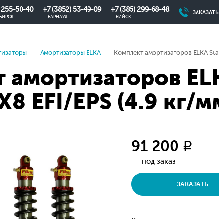
) 255-50-40
+7 (3852) 53-49-09
+7 (385) 299-68-48
ЗАКАЗАТ
БИРСК
БАРНАУЛ
БИЙСК
тизаторы
Амортизаторы ELKA
Комплект амортизаторов ELKA Stag
 амортизаторов ELK
8 EFI/EPS (4.9 кг/м
91 200
q
под заказ
ЗАКАЗАТЬ