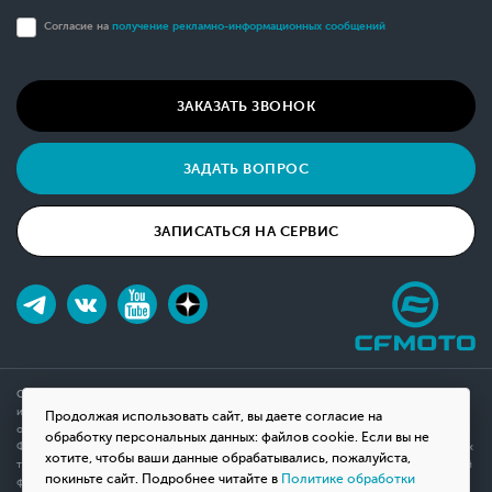
Согласие на
получение рекламно-информационных сообщений
ЗАКАЗАТЬ ЗВОНОК
ЗАДАТЬ ВОПРОС
ЗАПИСАТЬСЯ НА СЕРВИС
Обращаем ваше внимание на то, что данный интернет-сайт носит исключительно
информационный характер и ни при каких условиях не является публичной офертой,
Продолжая использовать сайт, вы даете согласие на
определяемой положениями Статьи 437(2) Гражданского кодекса Российской
обработку персональных данных: файлов cookie. Если вы не
Федерации. Для получения подробной информации о наличии и стоимости указанных
хотите, чтобы ваши данные обрабатывались, пожалуйста,
товаров, пожалуйста, обращайтесь к менеджерам компании с помощью специальной
покиньте сайт. Подробнее читайте в
Политике обработки
формы связи на сайте или по телефону.