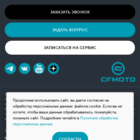
ЗАКАЗАТЬ ЗВОНОК
ЗАДАТЬ ВОПРОС
ЗАПИСАТЬСЯ НА СЕРВИС
Обращаем ваше внимание на то, что данный интернет-сайт носит исключительно
информационный характер и ни при каких условиях не является публичной офертой,
Продолжая использовать сайт, вы даете согласие на
определяемой положениями Статьи 437(2) Гражданского кодекса Российской
обработку персональных данных: файлов cookie. Если вы не
Федерации. Для получения подробной информации о наличии и стоимости указанных
хотите, чтобы ваши данные обрабатывались, пожалуйста,
товаров, пожалуйста, обращайтесь к менеджерам компании с помощью специальной
покиньте сайт. Подробнее читайте в
Политике обработки
формы связи на сайте или по телефону.
персональных данных
.
© 2026 Мотосалон «ВНЕ ДОРОГ»
Юридическая информация
СОГЛАСЕН