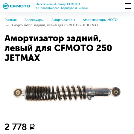
Эксклюзивный дилер CFMOTO
в Новосибирске, Барнауле и Бийске
Главная
Аксессуары
Амортизаторы
Амортизаторы МОТО
Амортизатор задний, левый для CFMOTO 250 JETMAX
Амортизатор задний,
левый для CFMOTO 250
JETMAX
2 778
q