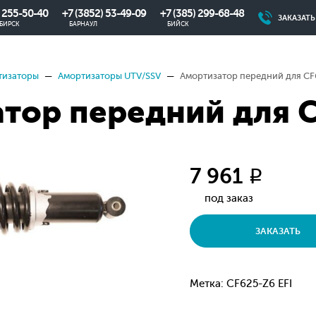
) 255-50-40
+7 (3852) 53-49-09
+7 (385) 299-68-48
ЗАКАЗАТ
БИРСК
БАРНАУЛ
БИЙСК
тизаторы
Амортизаторы UTV/SSV
Амортизатор передний для CF
тор передний для 
7 961
q
под заказ
ЗАКАЗАТЬ
Метка: CF625-Z6 EFI