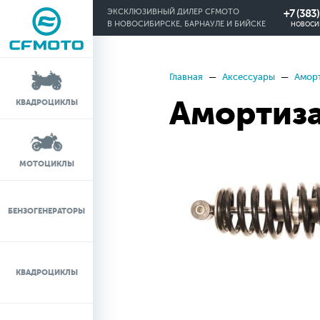
+7 (383
ЭКСКЛЮЗИВНЫЙ ДИЛЕР CFMOTO
В НОВОСИБИРСКЕ, БАРНАУЛЕ И БИЙСКЕ
НОВОСИ
Главная
Аксессуары
Амор
КРЕДИТ 0%
Амортиза
КВАДРОЦИКЛЫ
ЛИЗИНГ
ЛИЗИНГ ДЛЯ
МОТОЦИКЛЫ
ФИЗИЧЕСКИХ ЛИЦ
TRADE-IN
БЕНЗОГЕНЕРАТОРЫ
ТЕСТ-ДРАЙВ
КВАДРОЦИКЛЫ
СЕРВИС