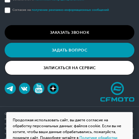
Согласие на
получение рекламно-информационных сообщений
ЗАКАЗАТЬ ЗВОНОК
ЗАДАТЬ ВОПРОС
ЗАПИСАТЬСЯ НА СЕРВИС
Обращаем ваше внимание на то, что данный интернет-сайт носит исключительно
информационный характер и ни при каких условиях не является публичной офертой,
Продолжая использовать сайт, вы даете согласие на
определяемой положениями Статьи 437(2) Гражданского кодекса Российской
обработку персональных данных: файлов cookie. Если вы не
Федерации. Для получения подробной информации о наличии и стоимости указанных
хотите, чтобы ваши данные обрабатывались, пожалуйста,
товаров, пожалуйста, обращайтесь к менеджерам компании с помощью специальной
покиньте сайт. Подробнее читайте в
Политике обработки
формы связи на сайте или по телефону.