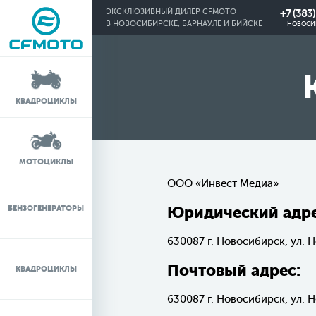
+7 (383
ЭКСКЛЮЗИВНЫЙ ДИЛЕР CFMOTO
В НОВОСИБИРСКЕ, БАРНАУЛЕ И БИЙСКЕ
НОВОСИ
КРЕДИТ 0%
КВАДРОЦИКЛЫ
ЛИЗИНГ
ЛИЗИНГ ДЛЯ
МОТОЦИКЛЫ
ФИЗИЧЕСКИХ ЛИЦ
ООО «Инвест Медиа»
TRADE-IN
БЕНЗОГЕНЕРАТОРЫ
Юридический адре
630087 г. Новосибирск, ул. Н
ТЕСТ-ДРАЙВ
Почтовый адрес:
КВАДРОЦИКЛЫ
СЕРВИС
630087 г. Новосибирск, ул. Н