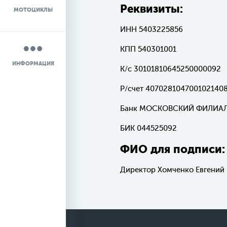
Реквизиты:
МОТОЦИКЛЫ
НОВОСТИ
ИНН 5403225856
О КОМПАНИИ
КПП 540301001
ИНФОРМАЦИЯ
К/c 30101810645250000092
КОНТАКТЫ
Р/счет 407028104700102140
ДОСТАВКА
Банк МОСКОВСКИЙ ФИЛИАЛ
БИК 044525092
ФИО для подписи:
Директор Хомченко Евгений