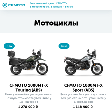
Эксклюзивный дилер CFMOTO
в Новосибирске, Барнауле и Бийске
Мотоциклы
New
New
CFMOTO 1000MT-X
CFMOTO 1000MT-X
Touring (ABS)
Sport (ABS)
Цена указана без учета доставки.
Цена указана без учета доставки.
Точную стоимость уточняйте у
Точную стоимость уточняйте у
менеджеров
менеджеров
1 278 900
1 148 900
q
q