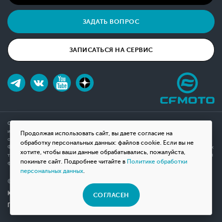
ЗАДАТЬ ВОПРОС
ЗАПИСАТЬСЯ НА СЕРВИС
Обращаем ваше внимание на то, что данный интернет-сайт носит исключительно
информационный характер и ни при каких условиях не является публичной офертой,
Продолжая использовать сайт, вы даете согласие на
определяемой положениями Статьи 437(2) Гражданского кодекса Российской
обработку персональных данных: файлов cookie. Если вы не
Федерации. Для получения подробной информации о наличии и стоимости указанных
хотите, чтобы ваши данные обрабатывались, пожалуйста,
товаров, пожалуйста, обращайтесь к менеджерам компании с помощью специальной
покиньте сайт. Подробнее читайте в
Политике обработки
формы связи на сайте или по телефону.
персональных данных
.
© 2026 Мотосалон «ВНЕ ДОРОГ»
Юридическая информация
СОГЛАСЕН
Политика конфиденциальности