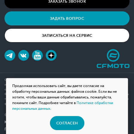
ЗАКАЗАТЬ ЗВОНОК
ЗАДАТЬ ВОПРОС
ЗАПИСАТЬСЯ НА СЕРВИС
Обращаем ваше внимание на то, что данный интернет-сайт носит исключительно
информационный характер и ни при каких условиях не является публичной офертой,
Продолжая использовать сайт, вы даете согласие на
определяемой положениями Статьи 437(2) Гражданского кодекса Российской
обработку персональных данных: файлов cookie. Если вы не
Федерации. Для получения подробной информации о наличии и стоимости указанных
хотите, чтобы ваши данные обрабатывались, пожалуйста,
товаров, пожалуйста, обращайтесь к менеджерам компании с помощью специальной
покиньте сайт. Подробнее читайте в
Политике обработки
формы связи на сайте или по телефону.
персональных данных
.
© 2026 Мотосалон «ВНЕ ДОРОГ»
Юридическая информация
СОГЛАСЕН
Политика конфиденциальности