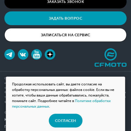
ЗАКАЗАТЬ ЗВОНОК
ЗАДАТЬ ВОПРОС
ЗАПИСАТЬСЯ НА СЕРВИС
Обращаем ваше внимание на то, что данный интернет-сайт носит исключительно
информационный характер и ни при каких условиях не является публичной офертой,
Продолжая использовать сайт, вы даете согласие на
определяемой положениями Статьи 437(2) Гражданского кодекса Российской
обработку персональных данных: файлов cookie. Если вы не
Федерации. Для получения подробной информации о наличии и стоимости указанных
хотите, чтобы ваши данные обрабатывались, пожалуйста,
товаров, пожалуйста, обращайтесь к менеджерам компании с помощью специальной
покиньте сайт. Подробнее читайте в
Политике обработки
формы связи на сайте или по телефону.
персональных данных
.
© 2026 Мотосалон «ВНЕ ДОРОГ»
Юридическая информация
СОГЛАСЕН
Политика конфиденциальности