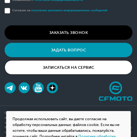
Согласие на
получение рекламно-информационных сообщений
ЗАКАЗАТЬ ЗВОНОК
ЗАДАТЬ ВОПРОС
ЗАПИСАТЬСЯ НА СЕРВИС
Обращаем ваше внимание на то, что данный интернет-сайт носит исключительно
информационный характер и ни при каких условиях не является публичной офертой,
Продолжая использовать сайт, вы даете согласие на
определяемой положениями Статьи 437(2) Гражданского кодекса Российской
обработку персональных данных: файлов cookie. Если вы не
Федерации. Для получения подробной информации о наличии и стоимости указанных
хотите, чтобы ваши данные обрабатывались, пожалуйста,
товаров, пожалуйста, обращайтесь к менеджерам компании с помощью специальной
покиньте сайт. Подробнее читайте в
Политике обработки