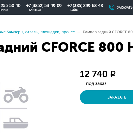
) 255-50-40
+7 (3852) 53-49-09
+7 (385) 299-68-48
ЗАКАЗАТ
БИРСК
БАРНАУЛ
БИЙСК
ые бамперы, отвалы, площадки, прочее
Бампер задний CFORCE 800
адний CFORCE 800 H
12 740
q
под заказ
ЗАКАЗАТЬ