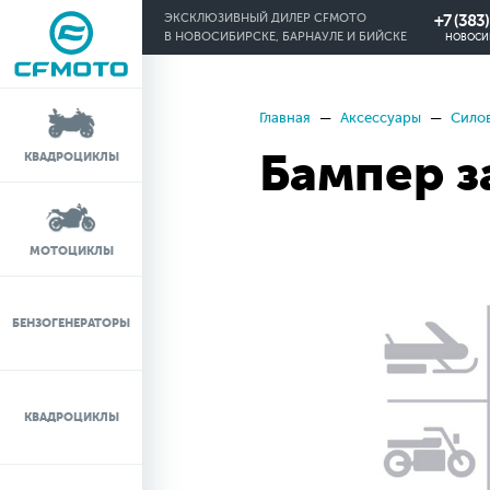
+7 (383
ЭКСКЛЮЗИВНЫЙ ДИЛЕР CFMOTO
В НОВОСИБИРСКЕ, БАРНАУЛЕ И БИЙСКЕ
НОВОСИ
Главная
Аксессуары
Силов
КРЕДИТ 0%
Бампер з
КВАДРОЦИКЛЫ
ЛИЗИНГ
ЛИЗИНГ ДЛЯ
МОТОЦИКЛЫ
ФИЗИЧЕСКИХ ЛИЦ
TRADE-IN
БЕНЗОГЕНЕРАТОРЫ
ТЕСТ-ДРАЙВ
КВАДРОЦИКЛЫ
СЕРВИС