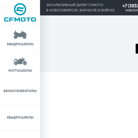
+7 (383
ЭКСКЛЮЗИВНЫЙ ДИЛЕР CFMOTO
В НОВОСИБИРСКЕ, БАРНАУЛЕ И БИЙСКЕ
НОВОСИ
КРЕДИТ 0%
КВАДРОЦИКЛЫ
ЛИЗИНГ
ЛИЗИНГ ДЛЯ
МОТОЦИКЛЫ
ФИЗИЧЕСКИХ ЛИЦ
TRADE-IN
БЕНЗОГЕНЕРАТОРЫ
ТЕСТ-ДРАЙВ
КВАДРОЦИКЛЫ
СЕРВИС