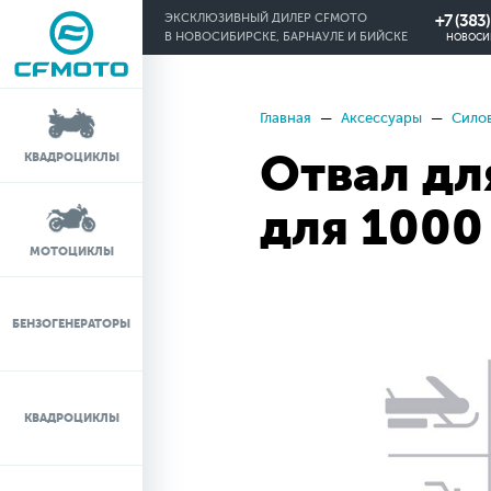
+7 (383
ЭКСКЛЮЗИВНЫЙ ДИЛЕР CFMOTO
В НОВОСИБИРСКЕ, БАРНАУЛЕ И БИЙСКЕ
НОВОСИ
Главная
Аксессуары
Силов
КРЕДИТ 0%
Отвал дл
КВАДРОЦИКЛЫ
ЛИЗИНГ
для 1000
ЛИЗИНГ ДЛЯ
МОТОЦИКЛЫ
ФИЗИЧЕСКИХ ЛИЦ
TRADE-IN
БЕНЗОГЕНЕРАТОРЫ
ТЕСТ-ДРАЙВ
КВАДРОЦИКЛЫ
СЕРВИС