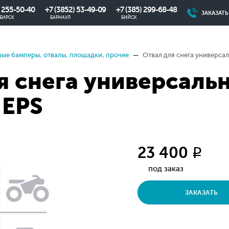
) 255-50-40
+7 (3852) 53-49-09
+7 (385) 299-68-48
ЗАКАЗАТ
БИРСК
БАРНАУЛ
БИЙСК
ые бамперы, отвалы, площадки, прочее
Отвал для снега универсал
я снега универсаль
 EPS
23 400
q
под заказ
ЗАКАЗАТЬ