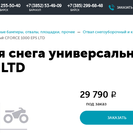
) 255-50-40
+7 (3852) 53-49-09
+7 (385) 299-68-48
ЗАКАЗАТ
БИРСК
БАРНАУЛ
БИЙСК
ые бамперы, отвалы, площадки, прочее
Отвал снегоуборочный и 
ый CFORCE 1000 EPS LTD
я снега универсал
 LTD
29 790
q
под заказ
ЗАКАЗАТЬ