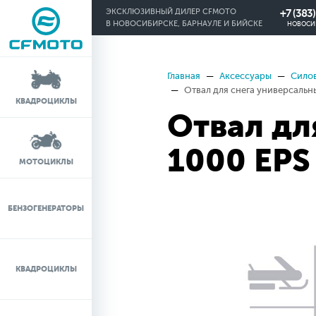
+7 (383
ЭКСКЛЮЗИВНЫЙ ДИЛЕР CFMOTO
В НОВОСИБИРСКЕ, БАРНАУЛЕ И БИЙСКЕ
НОВОСИ
Главная
Аксессуары
Силов
КРЕДИТ 0%
Отвал для снега универсальн
КВАДРОЦИКЛЫ
Отвал дл
ЛИЗИНГ
1000 EPS
ЛИЗИНГ ДЛЯ
МОТОЦИКЛЫ
ФИЗИЧЕСКИХ ЛИЦ
TRADE-IN
БЕНЗОГЕНЕРАТОРЫ
ТЕСТ-ДРАЙВ
КВАДРОЦИКЛЫ
СЕРВИС