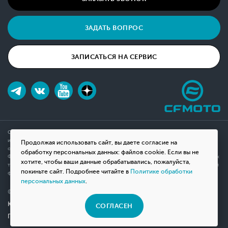
ЗАДАТЬ ВОПРОС
ЗАПИСАТЬСЯ НА СЕРВИС
Обращаем ваше внимание на то, что данный интернет-сайт носит исключительно
информационный характер и ни при каких условиях не является публичной офертой,
Продолжая использовать сайт, вы даете согласие на
определяемой положениями Статьи 437(2) Гражданского кодекса Российской
обработку персональных данных: файлов cookie. Если вы не
Федерации. Для получения подробной информации о наличии и стоимости указанных
хотите, чтобы ваши данные обрабатывались, пожалуйста,
товаров, пожалуйста, обращайтесь к менеджерам компании с помощью специальной
покиньте сайт. Подробнее читайте в
Политике обработки
формы связи на сайте или по телефону.
персональных данных
.
© 2026 Мотосалон «ВНЕ ДОРОГ»
Юридическая информация
СОГЛАСЕН
Политика конфиденциальности