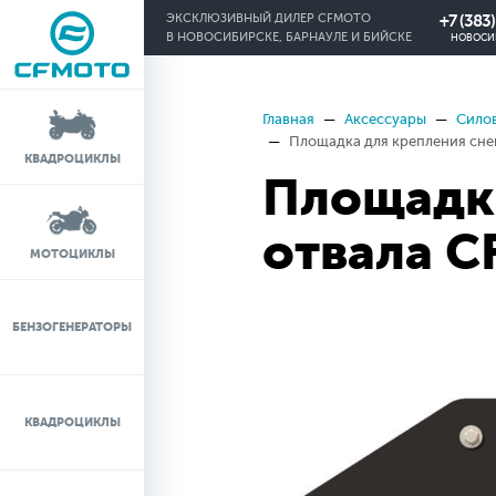
+7 (383
ЭКСКЛЮЗИВНЫЙ ДИЛЕР CFMOTO
В НОВОСИБИРСКЕ, БАРНАУЛЕ И БИЙСКЕ
НОВОСИ
Главная
Аксессуары
Силов
КРЕДИТ 0%
Площадка для крепления сн
КВАДРОЦИКЛЫ
Площадка
ЛИЗИНГ
отвала 
ЛИЗИНГ ДЛЯ
МОТОЦИКЛЫ
ФИЗИЧЕСКИХ ЛИЦ
TRADE-IN
БЕНЗОГЕНЕРАТОРЫ
ТЕСТ-ДРАЙВ
КВАДРОЦИКЛЫ
СЕРВИС