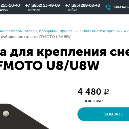
) 255-50-40
+7 (3852) 53-49-09
+7 (385) 299-68-48
ЗАКАЗАТ
БИРСК
БАРНАУЛ
БИЙСК
ые бамперы, отвалы, площадки, прочее
Отвал снегоуборочный и 
егоуборочного отвала CFMOTO U8/U8W
 для крепления сн
CFMOTO U8/U8W
4 480
q
под заказ
ЗАКАЗАТЬ