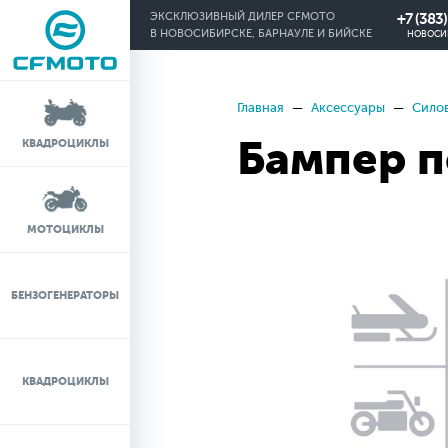
+7 (383
ЭКСКЛЮЗИВНЫЙ ДИЛЕР CFMOTO
В НОВОСИБИРСКЕ, БАРНАУЛЕ И БИЙСКЕ
НОВОСИ
Главная
Аксессуары
Силов
КРЕДИТ 0%
Бампер 
КВАДРОЦИКЛЫ
ЛИЗИНГ
ЛИЗИНГ ДЛЯ
МОТОЦИКЛЫ
ФИЗИЧЕСКИХ ЛИЦ
TRADE-IN
БЕНЗОГЕНЕРАТОРЫ
ТЕСТ-ДРАЙВ
КВАДРОЦИКЛЫ
СЕРВИС