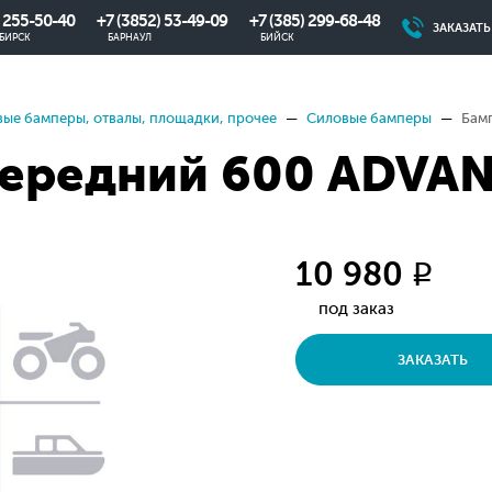
) 255-50-40
+7 (3852) 53-49-09
+7 (385) 299-68-48
ЗАКАЗАТ
БИРСК
БАРНАУЛ
БИЙСК
ые бамперы, отвалы, площадки, прочее
Силовые бамперы
Бам
передний 600 ADVA
10 980
q
под заказ
ЗАКАЗАТЬ