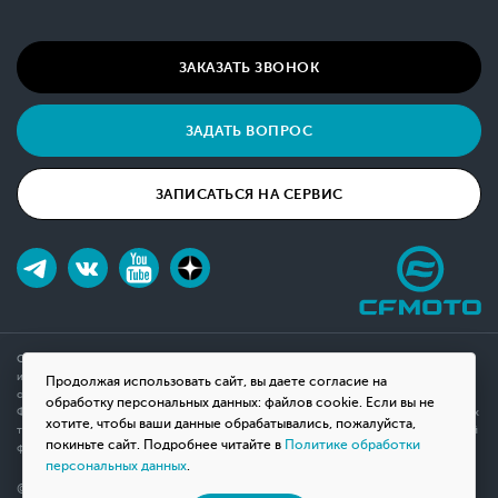
ЗАКАЗАТЬ ЗВОНОК
ЗАДАТЬ ВОПРОС
ЗАПИСАТЬСЯ НА СЕРВИС
Обращаем ваше внимание на то, что данный интернет-сайт носит исключительно
информационный характер и ни при каких условиях не является публичной офертой,
Продолжая использовать сайт, вы даете согласие на
определяемой положениями Статьи 437(2) Гражданского кодекса Российской
обработку персональных данных: файлов cookie. Если вы не
Федерации. Для получения подробной информации о наличии и стоимости указанных
хотите, чтобы ваши данные обрабатывались, пожалуйста,
товаров, пожалуйста, обращайтесь к менеджерам компании с помощью специальной
покиньте сайт. Подробнее читайте в
Политике обработки
формы связи на сайте или по телефону.
персональных данных
.
© 2026 Мотосалон «ВНЕ ДОРОГ»