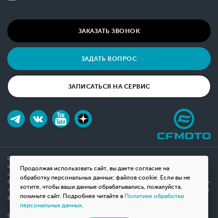
ЗАКАЗАТЬ ЗВОНОК
ЗАДАТЬ ВОПРОС
ЗАПИСАТЬСЯ НА СЕРВИС
Обращаем ваше внимание на то, что данный интернет-сайт носит исключительно
информационный характер и ни при каких условиях не является публичной офертой,
Продолжая использовать сайт, вы даете согласие на
определяемой положениями Статьи 437(2) Гражданского кодекса Российской
обработку персональных данных: файлов cookie. Если вы не
Федерации. Для получения подробной информации о наличии и стоимости указанных
хотите, чтобы ваши данные обрабатывались, пожалуйста,
товаров, пожалуйста, обращайтесь к менеджерам компании с помощью специальной
покиньте сайт. Подробнее читайте в
Политике обработки
формы связи на сайте или по телефону.
персональных данных
.
© 2026 Мотосалон «ВНЕ ДОРОГ»