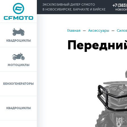
+7 (383
ЭКСКЛЮЗИВНЫЙ ДИЛЕР CFMOTO
В НОВОСИБИРСКЕ, БАРНАУЛЕ И БИЙСКЕ
НОВОСИ
Главная
Аксессуары
Силов
КРЕДИТ 0%
Передний
КВАДРОЦИКЛЫ
ЛИЗИНГ
ЛИЗИНГ ДЛЯ
МОТОЦИКЛЫ
ФИЗИЧЕСКИХ ЛИЦ
TRADE-IN
БЕНЗОГЕНЕРАТОРЫ
ТЕСТ-ДРАЙВ
КВАДРОЦИКЛЫ
СЕРВИС