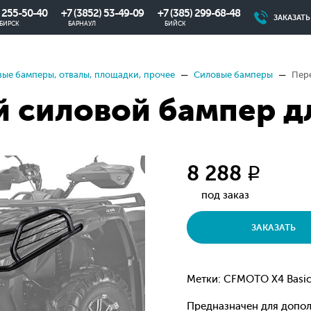
) 255-50-40
+7 (3852) 53-49-09
+7 (385) 299-68-48
ЗАКАЗАТ
БИРСК
БАРНАУЛ
БИЙСК
ые бамперы, отвалы, площадки, прочее
Силовые бамперы
Пер
 силовой бампер д
8 288
q
под заказ
ЗАКАЗАТЬ
Метки: CFMOTO X4 Basic
Предназначен для допол