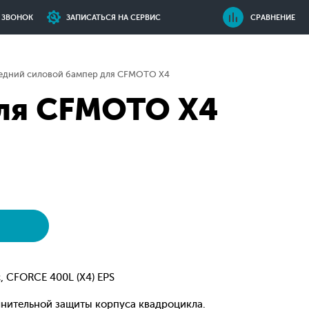
Ь ЗВОНОК
ЗАПИСАТЬСЯ НА СЕРВИС
СРАВНЕНИЕ
едний силовой бампер для CFMOTO X4
ля CFMOTO X4
, CFORCE 400L (X4) EPS
нительной защиты корпуса квадроцикла.