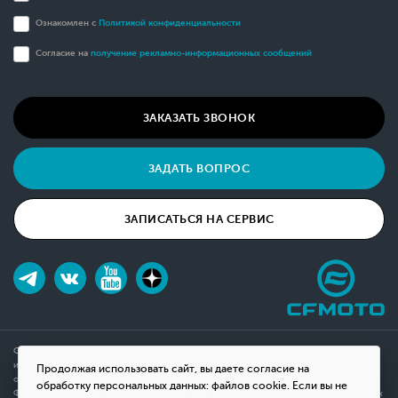
Ознакомлен с
Политикой конфиденциальности
Согласие на
получение рекламно-информационных сообщений
ЗАКАЗАТЬ ЗВОНОК
ЗАДАТЬ ВОПРОС
ЗАПИСАТЬСЯ НА СЕРВИС
Обращаем ваше внимание на то, что данный интернет-сайт носит исключительно
информационный характер и ни при каких условиях не является публичной офертой,
Продолжая использовать сайт, вы даете согласие на
определяемой положениями Статьи 437(2) Гражданского кодекса Российской
обработку персональных данных: файлов cookie. Если вы не
Федерации. Для получения подробной информации о наличии и стоимости указанных