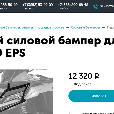
) 255-50-40
+7 (3852) 53-49-09
+7 (385) 299-68-48
ЗАКАЗАТ
БИРСК
БАРНАУЛ
БИЙСК
ые бамперы, отвалы, площадки, прочее
Силовые бамперы
Пере
 силовой бампер д
0 EPS
12 320
q
под заказ
ЗАКАЗАТЬ