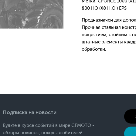
Метки: CFORCE 1000 (X1
800 HO (X8 H.O.) EPS
Предназначен для допол
Прочная стальная конс
покрытием, стойким к п
штатные элементы квадр
обработки.
Подписка на новости
Будьте в курсе событий в мире CFMOTO -
обзоры новинок, походы любителей