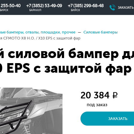
) 255-50-40
+7 (3852) 53-49-09
+7 (385) 299-68-48
ЗАКАЗАТ
БИРСК
БАРНАУЛ
БИЙСК
ые бамперы, отвалы, площадки, прочее
Силовые бамперы
 CFMOTO X8 H.O. / X10 EPS с защитой фар
 силовой бампер д
0 EPS с защитой фар
20 384
q
под заказ
ЗАКАЗАТЬ