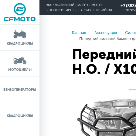
+7 (383
ЭКСКЛЮЗИВНЫЙ ДИЛЕР CFMOTO
В НОВОСИБИРСКЕ, БАРНАУЛЕ И БИЙСКЕ
НОВОСИ
Главная
Аксессуары
Силов
КРЕДИТ 0%
Передний силовой бампер для
КВАДРОЦИКЛЫ
Передний
ЛИЗИНГ
H.O. / X1
ЛИЗИНГ ДЛЯ
МОТОЦИКЛЫ
ФИЗИЧЕСКИХ ЛИЦ
TRADE-IN
БЕНЗОГЕНЕРАТОРЫ
ТЕСТ-ДРАЙВ
КВАДРОЦИКЛЫ
СЕРВИС