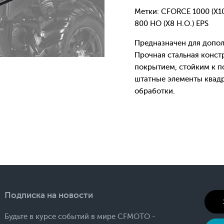
Метки: CFORCE 1000 (X1
800 HO (X8 H.O.) EPS
Предназначен для допол
Прочная стальная конс
покрытием, стойким к п
штатные элементы квадр
обработки.
Подписка на новости
Будьте в курсе событий в мире CFMOTO -