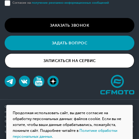
Согласие на
получение рекламно-информационных сообщений
ЗАКАЗАТЬ ЗВОНОК
ЗАДАТЬ ВОПРОС
ЗАПИСАТЬСЯ НА СЕРВИС
Обращаем ваше внимание на то, что данный интернет-сайт носит исключительно
информационный характер и ни при каких условиях не является публичной офертой,
Продолжая использовать сайт, вы даете согласие на
определяемой положениями Статьи 437(2) Гражданского кодекса Российской
обработку персональных данных: файлов cookie. Если вы не
Федерации. Для получения подробной информации о наличии и стоимости указанных
хотите, чтобы ваши данные обрабатывались, пожалуйста,
товаров, пожалуйста, обращайтесь к менеджерам компании с помощью специальной
покиньте сайт. Подробнее читайте в
Политике обработки
формы связи на сайте или по телефону.
персональных данных
.