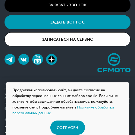
ЗАКАЗАТЬ ЗВОНОК
ЗАДАТЬ ВОПРОС
ЗАПИСАТЬСЯ НА СЕРВИС
Обращаем ваше внимание на то, что данный интернет-сайт носит исключительно
информационный характер и ни при каких условиях не является публичной офертой,
Продолжая использовать сайт, вы даете согласие на
определяемой положениями Статьи 437(2) Гражданского кодекса Российской
обработку персональных данных: файлов cookie. Если вы не
Федерации. Для получения подробной информации о наличии и стоимости указанных
хотите, чтобы ваши данные обрабатывались, пожалуйста,
товаров, пожалуйста, обращайтесь к менеджерам компании с помощью специальной
покиньте сайт. Подробнее читайте в
Политике обработки
формы связи на сайте или по телефону.
персональных данных
.
© 2026 Мотосалон «ВНЕ ДОРОГ»
Юридическая информация
СОГЛАСЕН
Политика конфиденциальности