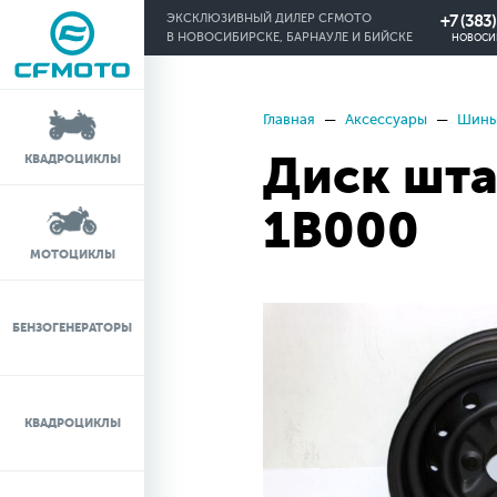
+7 (383
ЭКСКЛЮЗИВНЫЙ ДИЛЕР CFMOTO
В НОВОСИБИРСКЕ, БАРНАУЛЕ И БИЙСКЕ
НОВОСИ
Главная
Аксессуары
Шины
КРЕДИТ 0%
Диск шта
КВАДРОЦИКЛЫ
ЛИЗИНГ
1B000
ЛИЗИНГ ДЛЯ
МОТОЦИКЛЫ
ФИЗИЧЕСКИХ ЛИЦ
TRADE-IN
БЕНЗОГЕНЕРАТОРЫ
ТЕСТ-ДРАЙВ
КВАДРОЦИКЛЫ
СЕРВИС