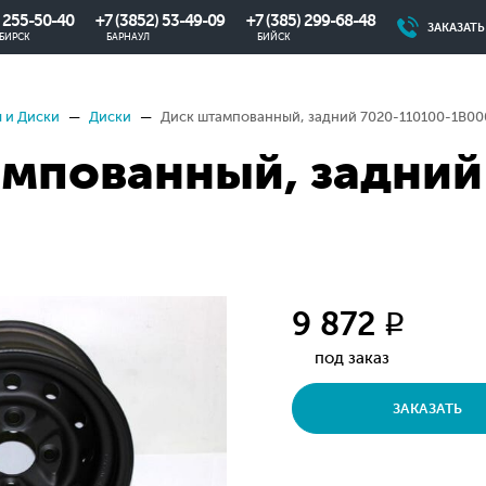
) 255-50-40
+7 (3852) 53-49-09
+7 (385) 299-68-48
ЗАКАЗАТ
БИРСК
БАРНАУЛ
БИЙСК
 и Диски
Диски
Диск штампованный, задний 7020-110100-1B00
мпованный, задний
9 872
q
под заказ
ЗАКАЗАТЬ