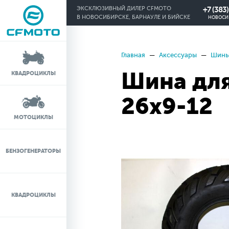
+7 (383
ЭКСКЛЮЗИВНЫЙ ДИЛЕР CFMOTO
В НОВОСИБИРСКЕ, БАРНАУЛЕ И БИЙСКЕ
НОВОСИ
Главная
Аксессуары
Шины
КРЕДИТ 0%
Шина для
КВАДРОЦИКЛЫ
ЛИЗИНГ
26х9-12
ЛИЗИНГ ДЛЯ
МОТОЦИКЛЫ
ФИЗИЧЕСКИХ ЛИЦ
TRADE-IN
БЕНЗОГЕНЕРАТОРЫ
ТЕСТ-ДРАЙВ
КВАДРОЦИКЛЫ
СЕРВИС