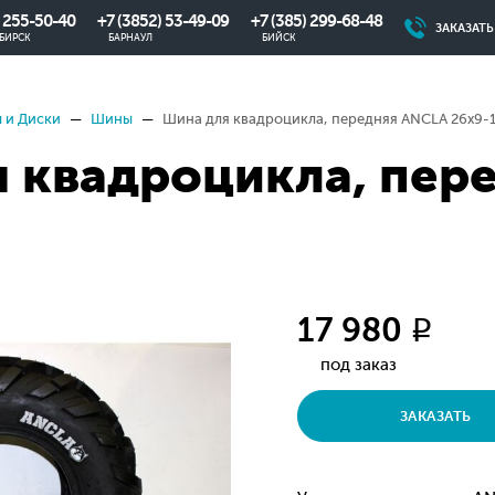
) 255-50-40
+7 (3852) 53-49-09
+7 (385) 299-68-48
ЗАКАЗАТ
БИРСК
БАРНАУЛ
БИЙСК
 и Диски
Шины
Шина для квадроцикла, передняя ANCLA 26х9-
 квадроцикла, пер
17 980
q
под заказ
ЗАКАЗАТЬ