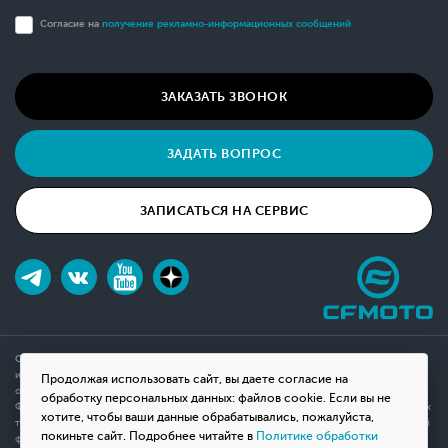
Согласие на
получение рекламно-информационных сообщений
ЗАКАЗАТЬ ЗВОНОК
ЗАДАТЬ ВОПРОС
ЗАПИСАТЬСЯ НА СЕРВИС
Обращаем ваше внимание на то, что данный интернет-сайт носит исключительно
информационный характер и ни при каких условиях не является публичной офертой,
Продолжая использовать сайт, вы даете согласие на
определяемой положениями Статьи 437(2) Гражданского кодекса Российской
обработку персональных данных: файлов cookie. Если вы не
Федерации. Для получения подробной информации о наличии и стоимости указанных
хотите, чтобы ваши данные обрабатывались, пожалуйста,
товаров, пожалуйста, обращайтесь к менеджерам компании с помощью специальной
покиньте сайт. Подробнее читайте в
Политике обработки
формы связи на сайте или по телефону.