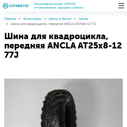
Эксклюзивный дилер CFMOTO
в Новосибирске, Барнауле и Бийске
Главная
Аксессуары
Шины и Диски
Шины
Шина для квадроцикла, передняя ANCLA AT25x8-12 77J
Шина для квадроцикла,
передняя ANCLA AT25x8-12
77J