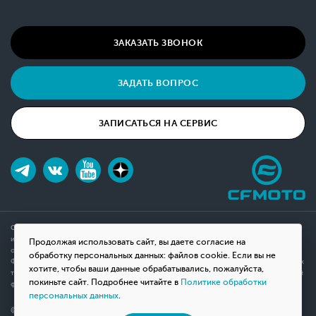
ЗАКАЗАТЬ ЗВОНОК
ЗАДАТЬ ВОПРОС
ЗАПИСАТЬСЯ НА СЕРВИС
Обращаем ваше внимание на то, что данный интернет-сайт носит исключительно
информационный характер и ни при каких условиях не является публичной офертой,
Продолжая использовать сайт, вы даете согласие на
определяемой положениями Статьи 437(2) Гражданского кодекса Российской
обработку персональных данных: файлов cookie. Если вы не
Федерации. Для получения подробной информации о наличии и стоимости указанных
хотите, чтобы ваши данные обрабатывались, пожалуйста,
товаров, пожалуйста, обращайтесь к менеджерам компании с помощью специальной
покиньте сайт. Подробнее читайте в
Политике обработки
формы связи на сайте или по телефону.
персональных данных
.
© 2026 Мотосалон «ВНЕ ДОРОГ»