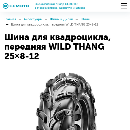
Эксклюзивный дилер CFMOTO
в Новосибирске, Барнауле и Бийске
Главная
Аксессуары
Шины и Диски
Шины
Шина для квадроцикла, передняя WILD THANG 25×8-12
Шина для квадроцикла,
передняя WILD THANG
25×8-12