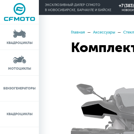
+7 (383
ЭКСКЛЮЗИВНЫЙ ДИЛЕР CFMOTO
В НОВОСИБИРСКЕ, БАРНАУЛЕ И БИЙСКЕ
НОВОСИ
Главная
Аксессуары
Стекл
КРЕДИТ 0%
Комплект
КВАДРОЦИКЛЫ
ЛИЗИНГ
ЛИЗИНГ ДЛЯ
МОТОЦИКЛЫ
ФИЗИЧЕСКИХ ЛИЦ
TRADE-IN
БЕНЗОГЕНЕРАТОРЫ
ТЕСТ-ДРАЙВ
КВАДРОЦИКЛЫ
СЕРВИС