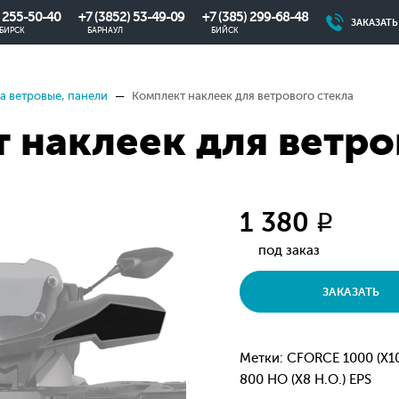
) 255-50-40
+7 (3852) 53-49-09
+7 (385) 299-68-48
ЗАКАЗАТ
БИРСК
БАРНАУЛ
БИЙСК
а ветровые, панели
Комплект наклеек для ветрового стекла
 наклеек для ветро
1 380
q
под заказ
ЗАКАЗАТЬ
Метки: CFORCE 1000 (X1
800 HO (X8 H.O.) EPS