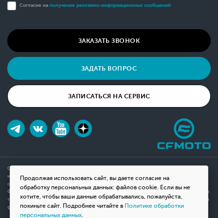
Согласие на
получение рекламно-информационных сообщений
ЗАКАЗАТЬ ЗВОНОК
ЗАДАТЬ ВОПРОС
ЗАПИСАТЬСЯ НА СЕРВИС
Обращаем ваше внимание на то, что данный интернет-сайт носит исключительно
информационный характер и ни при каких условиях не является публичной офертой,
Продолжая использовать сайт, вы даете согласие на
определяемой положениями Статьи 437(2) Гражданского кодекса Российской
обработку персональных данных: файлов cookie. Если вы не
Федерации. Для получения подробной информации о наличии и стоимости указанных
хотите, чтобы ваши данные обрабатывались, пожалуйста,
товаров, пожалуйста, обращайтесь к менеджерам компании с помощью специальной
покиньте сайт. Подробнее читайте в
Политике обработки
формы связи на сайте или по телефону.
персональных данных
.