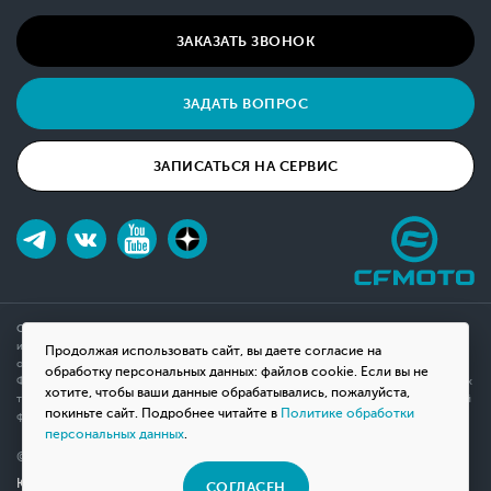
ЗАКАЗАТЬ ЗВОНОК
ЗАДАТЬ ВОПРОС
ЗАПИСАТЬСЯ НА СЕРВИС
Обращаем ваше внимание на то, что данный интернет-сайт носит исключительно
информационный характер и ни при каких условиях не является публичной офертой,
Продолжая использовать сайт, вы даете согласие на
определяемой положениями Статьи 437(2) Гражданского кодекса Российской
обработку персональных данных: файлов cookie. Если вы не
Федерации. Для получения подробной информации о наличии и стоимости указанных
хотите, чтобы ваши данные обрабатывались, пожалуйста,
товаров, пожалуйста, обращайтесь к менеджерам компании с помощью специальной
покиньте сайт. Подробнее читайте в
Политике обработки
формы связи на сайте или по телефону.
персональных данных
.
© 2026 Мотосалон «ВНЕ ДОРОГ»
Юридическая информация
СОГЛАСЕН