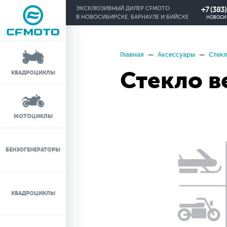
+7 (383
ЭКСКЛЮЗИВНЫЙ ДИЛЕР CFMOTO
В НОВОСИБИРСКЕ, БАРНАУЛЕ И БИЙСКЕ
НОВОСИ
Главная
Аксессуары
Стекл
КРЕДИТ 0%
Стекло в
КВАДРОЦИКЛЫ
ЛИЗИНГ
ЛИЗИНГ ДЛЯ
МОТОЦИКЛЫ
ФИЗИЧЕСКИХ ЛИЦ
TRADE-IN
БЕНЗОГЕНЕРАТОРЫ
ТЕСТ-ДРАЙВ
КВАДРОЦИКЛЫ
СЕРВИС