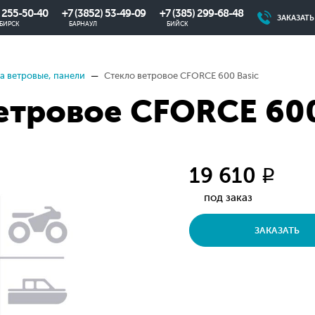
) 255-50-40
+7 (3852) 53-49-09
+7 (385) 299-68-48
ЗАКАЗАТ
БИРСК
БАРНАУЛ
БИЙСК
а ветровые, панели
Стекло ветровое CFORCE 600 Basic
етровое CFORCE 600
19 610
q
под заказ
ЗАКАЗАТЬ