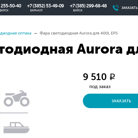
) 255-50-40
+7 (3852) 53-49-09
+7 (385) 299-68-48
ЗАКАЗАТ
БИРСК
БАРНАУЛ
БИЙСК
одиодная оптика
Фара светодиодная Aurora для 400L EPS
тодиодная Aurora д
9 510
q
под заказ
ЗАКАЗАТЬ