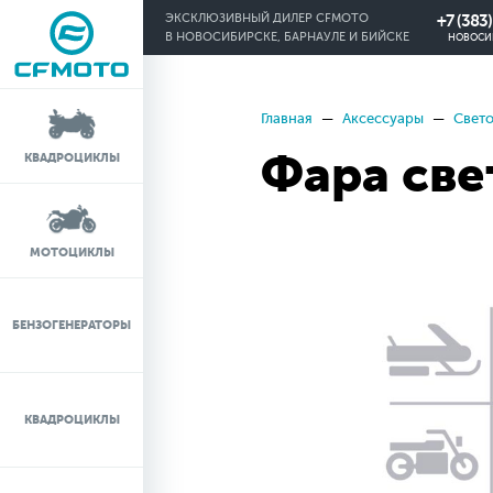
+7 (383
ЭКСКЛЮЗИВНЫЙ ДИЛЕР CFMOTO
В НОВОСИБИРСКЕ, БАРНАУЛЕ И БИЙСКЕ
НОВОСИ
Главная
Аксессуары
Свет
КРЕДИТ 0%
Фара све
КВАДРОЦИКЛЫ
ЛИЗИНГ
ЛИЗИНГ ДЛЯ
МОТОЦИКЛЫ
ФИЗИЧЕСКИХ ЛИЦ
TRADE-IN
БЕНЗОГЕНЕРАТОРЫ
ТЕСТ-ДРАЙВ
КВАДРОЦИКЛЫ
СЕРВИС