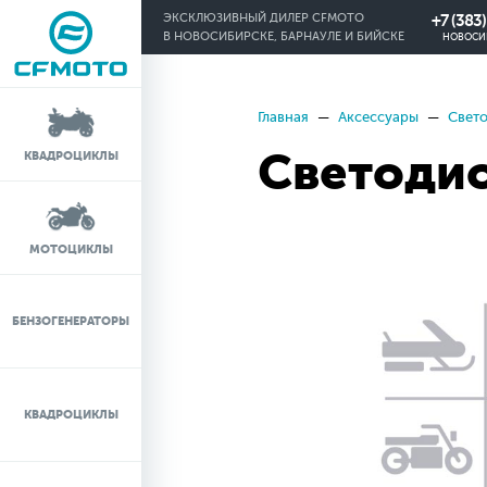
+7 (383
ЭКСКЛЮЗИВНЫЙ ДИЛЕР CFMOTO
В НОВОСИБИРСКЕ, БАРНАУЛЕ И БИЙСКЕ
НОВОСИ
Главная
Аксессуары
Свет
КРЕДИТ 0%
Светодио
КВАДРОЦИКЛЫ
ЛИЗИНГ
ЛИЗИНГ ДЛЯ
МОТОЦИКЛЫ
ФИЗИЧЕСКИХ ЛИЦ
TRADE-IN
БЕНЗОГЕНЕРАТОРЫ
ТЕСТ-ДРАЙВ
КВАДРОЦИКЛЫ
СЕРВИС