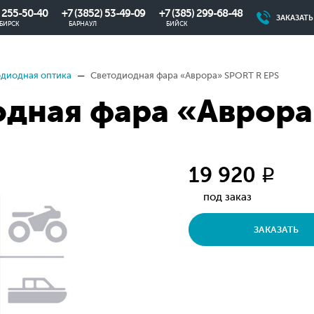
) 255-50-40
+7 (3852) 53-49-09
+7 (385) 299-68-48
ЗАКАЗАТ
БИРСК
БАРНАУЛ
БИЙСК
одиодная оптика
Светодиодная фара «Аврора» SPORT R EPS
дная фара «Аврора
19 920
q
под заказ
ЗАКАЗАТЬ