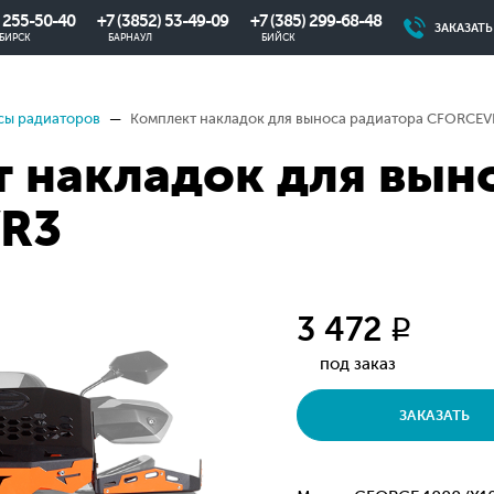
) 255-50-40
+7 (3852) 53-49-09
+7 (385) 299-68-48
ЗАКАЗАТ
БИРСК
БАРНАУЛ
БИЙСК
сы радиаторов
Комплект накладок для выноса радиатора CFORCEV
 накладок для вын
R3
3 472
q
под заказ
ЗАКАЗАТЬ