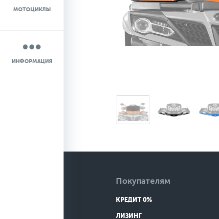
МОТОЦИКЛЫ
НОВОСТИ
О КОМПАНИИ
ИНФОРМАЦИЯ
КОНТАКТЫ
ДОСТАВКА
Покупателям
КРЕДИТ 0%
ЛИЗИНГ