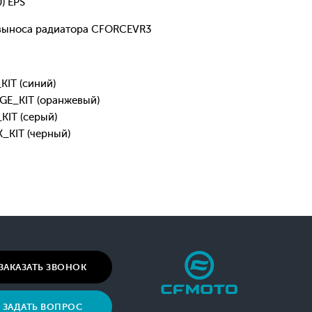
) EPS
 выноса радиатора CFORCEVR3
IT (синий)
E_KIT (оранжевый)
IT (серый)
KIT (черный)
ЗАКАЗАТЬ ЗВОНОК
ЗАДАТЬ ВОПРОС