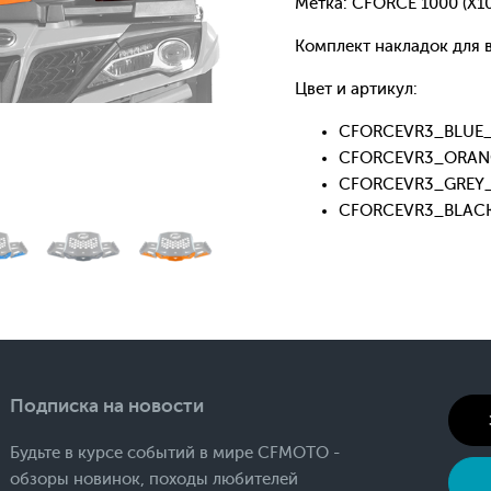
Метка: CFORCE 1000 (X10
Комплект накладок для
Цвет и артикул:
CFORCEVR3_BLUE_K
CFORCEVR3_ORANG
CFORCEVR3_GREY_K
CFORCEVR3_BLACK_
Подписка на новости
Будьте в курсе событий в мире CFMOTO -
обзоры новинок, походы любителей