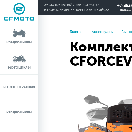
+7 (383
ЭКСКЛЮЗИВНЫЙ ДИЛЕР CFMOTO
В НОВОСИБИРСКЕ, БАРНАУЛЕ И БИЙСКЕ
НОВОСИ
Главная
Аксессуары
Выно
КРЕДИТ 0%
Комплект
КВАДРОЦИКЛЫ
ЛИЗИНГ
CFORCEV
ЛИЗИНГ ДЛЯ
МОТОЦИКЛЫ
ФИЗИЧЕСКИХ ЛИЦ
TRADE-IN
БЕНЗОГЕНЕРАТОРЫ
ТЕСТ-ДРАЙВ
КВАДРОЦИКЛЫ
СЕРВИС