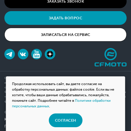
ЗАКАЗАТЬ ЗВОНОК
ЗАДАТЬ ВОПРОС
ЗАПИСАТЬСЯ НА СЕРВИС
Обращаем ваше внимание на то, что данный интернет-сайт носит исключительно
информационный характер и ни при каких условиях не является публичной офертой,
Продолжая использовать сайт, вы даете согласие на
определяемой положениями Статьи 437(2) Гражданского кодекса Российской
обработку персональных данных: файлов cookie. Если вы не
Федерации. Для получения подробной информации о наличии и стоимости указанных
хотите, чтобы ваши данные обрабатывались, пожалуйста,
товаров, пожалуйста, обращайтесь к менеджерам компании с помощью специальной
покиньте сайт. Подробнее читайте в
Политике обработки
формы связи на сайте или по телефону.
персональных данных
.
© 2026 Мотосалон «ВНЕ ДОРОГ»
Юридическая информация
СОГЛАСЕН
Политика конфиденциальности