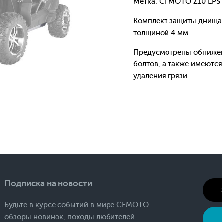
Метка: CFMOTO Z10 EPS
Комплект защиты днища 
толщиной 4 мм.
Предусмотрены обнижени
болтов, а также имеютс
удаления грязи.
Подписка на новости
Будьте в курсе событий в мире CFMOTO -
обзоры новинок, походы любителей