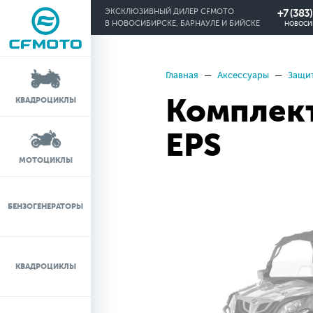
+7 (383
ЭКСКЛЮЗИВНЫЙ ДИЛЕР CFMOTO
В НОВОСИБИРСКЕ, БАРНАУЛЕ И БИЙСКЕ
НОВОСИ
Главная
Аксессуары
Защи
КРЕДИТ 0%
Комплек
КВАДРОЦИКЛЫ
ЛИЗИНГ
EPS
ЛИЗИНГ ДЛЯ
МОТОЦИКЛЫ
ФИЗИЧЕСКИХ ЛИЦ
TRADE-IN
БЕНЗОГЕНЕРАТОРЫ
ТЕСТ-ДРАЙВ
КВАДРОЦИКЛЫ
СЕРВИС