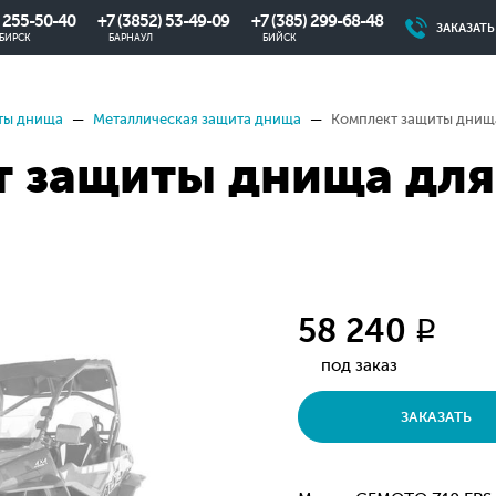
) 255-50-40
+7 (3852) 53-49-09
+7 (385) 299-68-48
ЗАКАЗАТ
БИРСК
БАРНАУЛ
БИЙСК
ты днища
Металлическая защита днища
Комплект защиты днищ
т защиты днища дл
58 240
q
под заказ
ЗАКАЗАТЬ