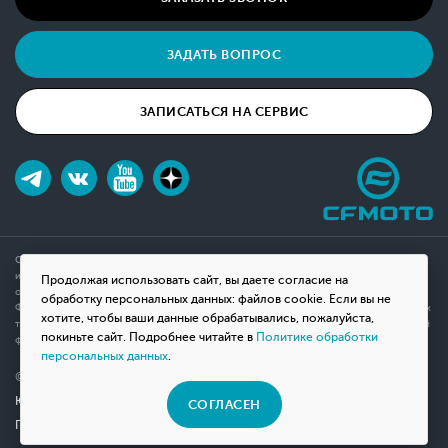
ЗАДАТЬ ВОПРОС
ЗАПИСАТЬСЯ НА СЕРВИС
Обращаем ваше внимание на то, что данный интернет-сайт носит исключительно
информационный характер и ни при каких условиях не является публичной офертой,
Продолжая использовать сайт, вы даете согласие на
определяемой положениями Статьи 437(2) Гражданского кодекса Российской
обработку персональных данных: файлов cookie. Если вы не
Федерации. Для получения подробной информации о наличии и стоимости указанных
хотите, чтобы ваши данные обрабатывались, пожалуйста,
товаров, пожалуйста, обращайтесь к менеджерам компании с помощью специальной
покиньте сайт. Подробнее читайте в
Политике обработки
формы связи на сайте или по телефону.
персональных данных
.
© 2026 Мотосалон «ВНЕ ДОРОГ»
Юридическая информация
СОГЛАСЕН
Политика конфиденциальности