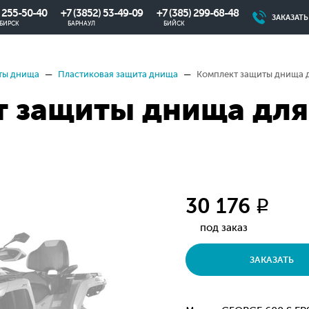
) 255-50-40
+7 (3852) 53-49-09
+7 (385) 299-68-48
ЗАКАЗАТ
БИРСК
БАРНАУЛ
БИЙСК
ты днища
Пластиковая защита днища
Комплект защиты днища д
 защиты днища для
30 176
q
под заказ
ЗАКАЗАТЬ