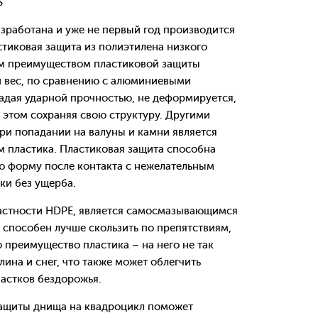
S
работана и уже не первый год производится
стиковая защита из полиэтилена низкого
ым преимуществом пластиковой защиты
ий вес, по сравнению с алюминиевыми
ладая ударной прочностью, не деформируется,
ри этом сохраняя свою структуру. Другими
при попадании на валуны и камни является
 пластика. Пластиковая защита способна
ю форму после контакта с нежелательным
ки без ущерба.
 частности HDPE, является самосмазывающимся
 способен лучше скользить по препятствиям,
 преимущество пластика – на него не так
лина и снег, что также может облегчить
астков бездорожья.
защиты днища на квадроцикл поможет