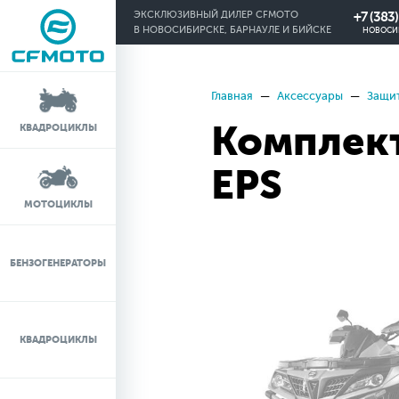
+7 (383
ЭКСКЛЮЗИВНЫЙ ДИЛЕР CFMOTO
В НОВОСИБИРСКЕ, БАРНАУЛЕ И БИЙСКЕ
НОВОСИ
Главная
Аксессуары
Защи
КРЕДИТ 0%
Комплект
КВАДРОЦИКЛЫ
ЛИЗИНГ
EPS
ЛИЗИНГ ДЛЯ
МОТОЦИКЛЫ
ФИЗИЧЕСКИХ ЛИЦ
TRADE-IN
БЕНЗОГЕНЕРАТОРЫ
ТЕСТ-ДРАЙВ
КВАДРОЦИКЛЫ
СЕРВИС