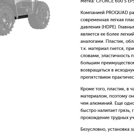
Метка: CFORCE 600 S EP
Компанией PROQUAD раз
современная легкая пла
давления (HDPE). Главн
является ее более легк
аналогами. Пластик, об
т.к. материал гнется, п
словами, эластичность 
большим преимуществом
возвращаться в исходну
препятствием практичес
Кроме того, пластик, в
материалом, поэтому он
чем алюминий. Еще одно
быстро налипает грязь, г
прохождение трудных уч
Безусловно, установка 