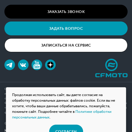
ЗАКАЗАТЬ ЗВОНОК
ЗАДАТЬ ВОПРОС
ЗАПИСАТЬСЯ НА СЕРВИС
Обращаем ваше внимание на то, что данный интернет-сайт носит исключительно
информационный характер и ни при каких условиях не является публичной офертой,
Продолжая использовать сайт, вы даете согласие на
определяемой положениями Статьи 437(2) Гражданского кодекса Российской
обработку персональных данных: файлов cookie. Если вы не
Федерации. Для получения подробной информации о наличии и стоимости указанных
хотите, чтобы ваши данные обрабатывались, пожалуйста,
товаров, пожалуйста, обращайтесь к менеджерам компании с помощью специальной
покиньте сайт. Подробнее читайте в
Политике обработки
формы связи на сайте или по телефону.
персональных данных
.
© 2026 Мотосалон «ВНЕ ДОРОГ»
Юридическая информация
СОГЛАСЕН