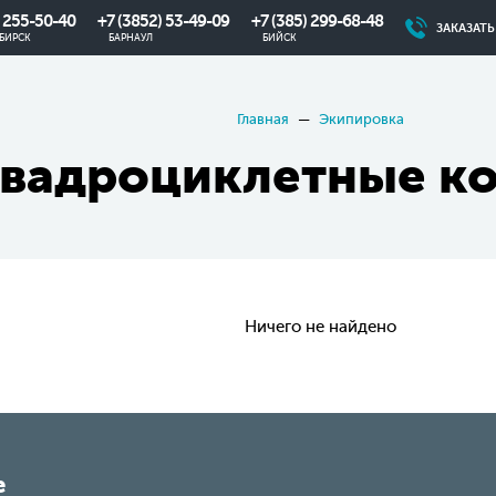
) 255-50-40
+7 (3852) 53-49-09
+7 (385) 299-68-48
ЗАКАЗАТ
БИРСК
БАРНАУЛ
БИЙСК
Главная
Экипировка
вадроциклетные к
Ничего не найдено
е