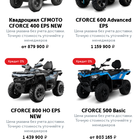
Квадроцикл CFMOTO
CFORCE 600 Advanced
CFORCE 400 EPS NEW
EPS
Цена указана без учета доставки.
Цена указана без учета доставки.
Точную стоимость уточняйте у
Точную стоимость уточняйте у
менеджеров
менеджеров
от 879 900
1 159 900
q
q
Кредит 0%
Кредит 0%
CFORCE 800 HO EPS
CFORCE 500 Basic
NEW
Цена указана без учета доставки.
Точную стоимость уточняйте у
Цена указана без учета доставки.
менеджеров
Точную стоимость уточняйте у
менеджеров
1 439 900
от 803 165
q
q