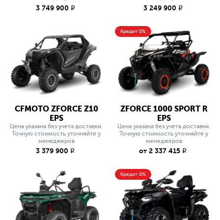
3 749 900
3 249 900
q
q
Кредит 0%
CFMOTO ZFORCE Z10
ZFORCE 1000 SPORT R
EPS
EPS
Цена указана без учета доставки.
Цена указана без учета доставки.
Точную стоимость уточняйте у
Точную стоимость уточняйте у
менеджеров
менеджеров
3 379 900
от 2 337 415
q
q
Кредит 0%