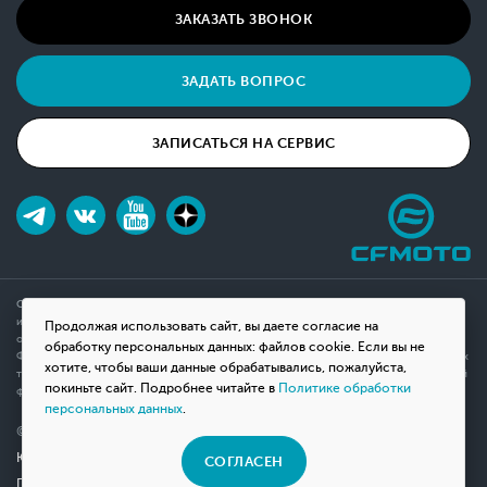
ЗАКАЗАТЬ ЗВОНОК
ЗАДАТЬ ВОПРОС
ЗАПИСАТЬСЯ НА СЕРВИС
Обращаем ваше внимание на то, что данный интернет-сайт носит исключительно
информационный характер и ни при каких условиях не является публичной офертой,
Продолжая использовать сайт, вы даете согласие на
определяемой положениями Статьи 437(2) Гражданского кодекса Российской
обработку персональных данных: файлов cookie. Если вы не
Федерации. Для получения подробной информации о наличии и стоимости указанных
хотите, чтобы ваши данные обрабатывались, пожалуйста,
товаров, пожалуйста, обращайтесь к менеджерам компании с помощью специальной
покиньте сайт. Подробнее читайте в
Политике обработки
формы связи на сайте или по телефону.
персональных данных
.
© 2026 Мотосалон «ВНЕ ДОРОГ»
Юридическая информация
СОГЛАСЕН
Политика конфиденциальности