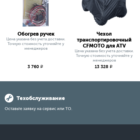
Обогрев ручек
Чехол
Цена указана без учета доставки.
транспортировочный
Точную стоимость уточняйте у
CFMOTO для ATV
менеджеров
Цена указана без учета доставки.
Точную стоимость уточняйте у
менеджеров
3 760
13 328
q
q
Техобслуживание
Оставьте заявку на сервис или ТО.