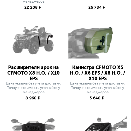
менеджеров
22 208
26 784
q
q
Расширители арок на
Канистра CFMOTO X5
CFMOTO X8 H.O. / X10
H.O. / X6 EPS / X8 H.O. /
EPS
X10 EPS
Цена указана без учета доставки.
Цена указана без учета доставки.
Точную стоимость уточняйте у
Точную стоимость уточняйте у
менеджеров
менеджеров
8 960
5 648
q
q