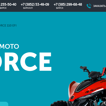
) 255-50-40
+7 (3852) 53-49-09
+7 (385) 299-68-48
ЗАКАЗАТ
БИРСК
БАРНАУЛ
БИЙСК
RCE 110 EFI
FMOTO
ORCE