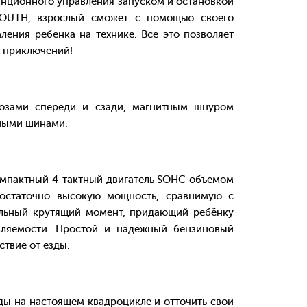
нционного управления запуском и остановкой
YOUTH, взрослый сможет с помощью своего
ления ребенка на технике. Все это позволяет
х приключений!
зами спереди и сзади, магнитным шнуром
дными шинами.
омпактный 4-тактный двигатель SOHC объемом
достаточно высокую мощность, сравнимую с
ильный крутящий момент, придающий ребёнку
вляемости. Простой и надёжный бензиновый
ствие от езды.
 на настоящем квадроцикле и отточить свои