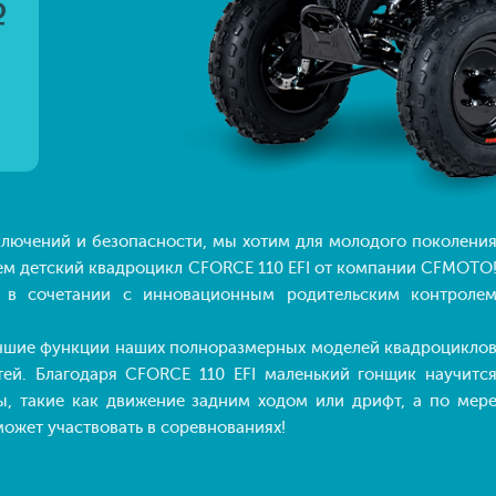
q
ючений и безопасности, мы хотим для молодого поколени
ем детский квадроцикл CFORCE 110 EFI от компании CFMOTO
а в сочетании с инновационным родительским контроле
шие функции наших полноразмерных моделей квадроцикло
тей. Благодаря CFORCE 110 EFI маленький гонщик научитс
, такие как движение задним ходом или дрифт, а по мер
может участвовать в соревнованиях!