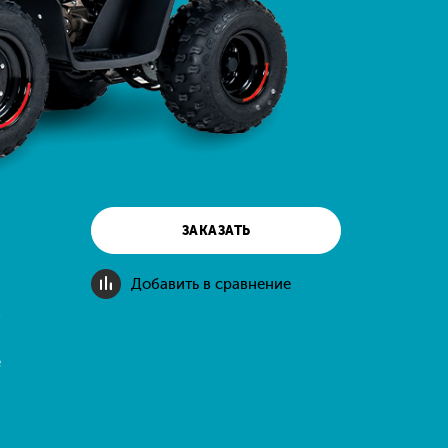
я
ЗАКАЗАТЬ
!
м
Добавить в сравнение
в
я
е