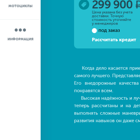
299 900
МОТОЦИКЛЫ
НОВОСТИ
Цена указана без учета
доставки. Точную
стоимость уточняйте
у менеджеров
О КОМПАНИИ
под заказ
Рассчитать кредит
ИНФОРМАЦИЯ
КОНТАКТЫ
ДОСТАВКА
Когда дело касается прикл
самого лучшего. Представля
Его внедорожные качеств
понравятся всем.
Высокая надёжность и луч
теперь рассчитаны и на де
выполнять сложные маневры
развития навыков он даже с