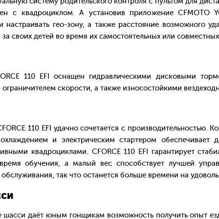
льную систему родительского контроля с пультом для диста
яжен с квадроциклом. А установив приложение CFMOTO 
 настраивать гео-зону, а также расстояние возможного уда
за своих детей во время их самостоятельных или совместны
E 110 EFI оснащен гидравлическими дисковыми тормо
 ограничителем скорости, а также износостойкими вездехо
RCE 110 EFI удачно сочетается с производительностью. К
охлаждением и электрическим стартером обеспечивает 
ивными квадроциклами. CFORCE 110 EFI гарантирует стаб
 время обучения, а малый вес способствует лучшей упра
о обслуживания, так что останется больше времени на удоволь
си
сси даёт юным гонщикам возможность получить опыт езды