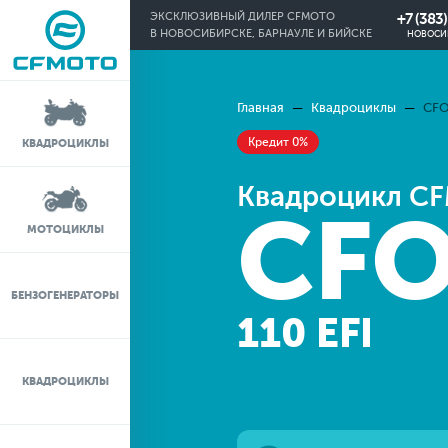
+7 (383
ЭКСКЛЮЗИВНЫЙ ДИЛЕР CFMOTO
В НОВОСИБИРСКЕ, БАРНАУЛЕ И БИЙСКЕ
НОВОСИ
Главная
Квадроциклы
CFO
КРЕДИТ 0%
Кредит 0%
КВАДРОЦИКЛЫ
ЛИЗИНГ
Квадроцикл C
CF
ЛИЗИНГ ДЛЯ
МОТОЦИКЛЫ
ФИЗИЧЕСКИХ ЛИЦ
TRADE-IN
БЕНЗОГЕНЕРАТОРЫ
110 EFI
ТЕСТ-ДРАЙВ
КВАДРОЦИКЛЫ
СЕРВИС