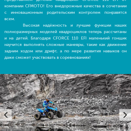
компании CFMOTO! Его внедорожные качества в сочетании
с инновационным родительским контролем понравятся
всем.
Высокая надёжность и лучшие функции наших
полноразмерных моделей квадроциклов теперь рассчитаны
и на детей. Благодаря CFORCE 110 EFI маленький гонщик
научится выполнять сложные маневры, такие как движение
задним ходом или дрифт, а по мере развития навыков он
даже сможет участвовать в соревнованиях!