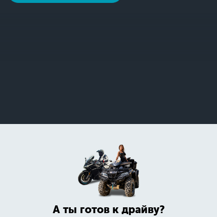
А ты готов к драйву?