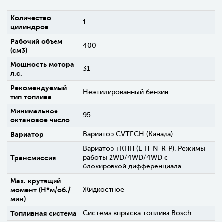
Количество
1
цилиндров
Рабочий объем
400
(см3)
Мощность мотора
31
л.с.
Рекомендуемый
Неэтилированный бензин
тип топлива
Минимальное
95
октановое число
Вариатор
Вариатор CVTECH (Канада)
Вариатор +КПП (L-H-N-R-P). Режимы
Трансмиссия
работы 2WD/4WD/4WD c
блокировкой дифференциала
Max. крутящий
момент (H*м/об./
Жидкостное
мин)
Топливная система
Система впрыска топлива Bosch