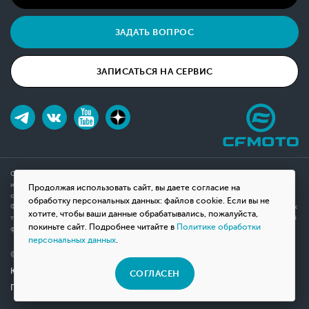
ЗАДАТЬ ВОПРОС
ЗАПИСАТЬСЯ НА СЕРВИС
Обращаем ваше внимание на то, что данный интернет-сайт носит исключительно
информационный характер и ни при каких условиях не является публичной офертой,
Продолжая использовать сайт, вы даете согласие на
определяемой положениями Статьи 437(2) Гражданского кодекса Российской
обработку персональных данных: файлов cookie. Если вы не
Федерации. Для получения подробной информации о наличии и стоимости указанных
хотите, чтобы ваши данные обрабатывались, пожалуйста,
товаров, пожалуйста, обращайтесь к менеджерам компании с помощью специальной
покиньте сайт. Подробнее читайте в
Политике обработки
формы связи на сайте или по телефону.
персональных данных
.
© 2026 Мотосалон «ВНЕ ДОРОГ»
Юридическая информация
СОГЛАСЕН
Политика конфиденциальности