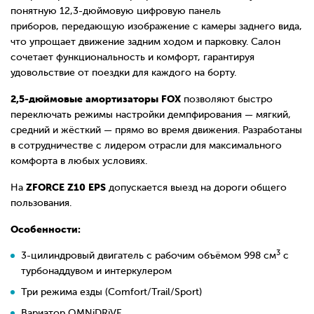
понятную 12,3-дюймовую цифровую панель
приборов
,
передающую изображение с
камеры заднего вида,
что упрощает движение задним ходом и парковку. Салон
сочетает функциональность и комфорт, гарантируя
удовольствие от поездки для каждого на борту.
2,5-дюймовые амортизаторы
FOX
п
озволяют быстро
переключать режимы настройки демпфирования — мягкий,
средний и жёсткий — прямо во время движения. Разработаны
в сотрудничестве с лидером отрасли для максимального
комфорта в любых условиях.
ZFORCE Z10 EPS
На
допускается выезд на дороги общего
пользования.
Особенности:
3
3-цилиндровый двигатель с рабочим объёмом 998 см
с
турбонаддувом и интеркулером
Три режима езды (Comfort/Trail/Sport)
Вариатор OMNiDRiVE