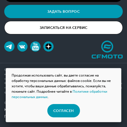
ЗАДАТЬ ВОПРОС
ЗАПИСАТЬСЯ НА СЕРВИС
Обращаем ваше внимание на то, что данный интернет-сайт носит исключительно
информационный характер и ни при каких условиях не является публичной офертой,
Продолжая использовать сайт, вы даете согласие на
определяемой положениями Статьи 437(2) Гражданского кодекса Российской
обработку персональных данных: файлов cookie. Если вы не
Федерации. Для получения подробной информации о наличии и стоимости указанных
хотите, чтобы ваши данные обрабатывались, пожалуйста,
товаров, пожалуйста, обращайтесь к менеджерам компании с помощью специальной
покиньте сайт. Подробнее читайте в
Политике обработки
формы связи на сайте или по телефону.
персональных данных
.
© 2026 Мотосалон «ВНЕ ДОРОГ»
Юридическая информация
СОГЛАСЕН
Политика конфиденциальности